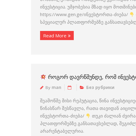
ინვესტიცია. უმჯობესია მზად იყო მოთმინებ
https://www.gen.ge/ინვესტორთა-ძიება/
სპეციალურ პლათფორმებზე განსათავსებლად
Read More
ᲠᲝᲒᲝᲠ ᲓᲐᲕᲠᲬᲛᲣᲜᲓᲔ, ᲠᲝᲛ ᲘᲜᲕᲔᲡᲢ
By
man
Без рубрики
შეამოწმე მისი რეპუტაცია, წინა ინვესტიც
წინასწარ შესწავლა, რათა თავიდან აიცი
ინვესტორთა-ძიება/
თუკი ძალიან ძვირა
პლათფორმებზე განსათავსებლად, შეგიძლია
არარენტაბელურია.