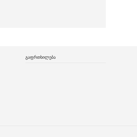
ᲒᲐᲤᲠᲗᲮᲘᲚᲔᲑᲐ