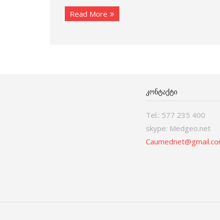
Read More
ᲙᲝᲜᲢᲐᲥᲢᲘ
Tel.: 577 235 400
skype: Medgeo.net
Caumednet@gmail.c