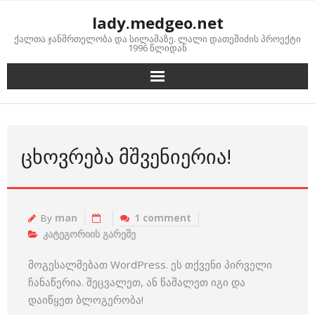
Skip
lady.medgeo.net
to
ქალთა ჯანმრთელობა და სილამაზე. ლალი დათეშიძის პროექტი
content
1996 წლიდან
ᲪᲮᲝᲕᲠᲔᲑᲐ ᲛᲨᲕᲔᲜᲘᲔᲠᲘᲐ!
By
man
1 comment
კატეგორიის გარეშე
მოგესალმებათ WordPress. ეს თქვენი პირველი
ჩანაწერია. შეცვალეთ, ან წაშალეთ იგი და
დაიწყეთ ბლოგერობა!