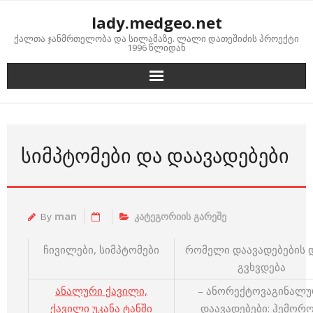
Skip
lady.medgeo.net
to
ქალთა ჯანმრთელობა და სილამაზე. ლალი დათეშიძის პროექტი
content
1996 წლიდან
ᲡᲘᲛᲞᲢᲝᲛᲔᲑᲘ ᲓᲐ ᲓᲐᲐᲕᲐᲓᲔᲑᲔᲑᲘ
By
man
კატეგორიის გარეშე
ჩივილები, სიმპტომები
რომელი დაავადებების 
გვხვდება
ანალური ქავილი,
– ანორექტოვაგინალუ
ქავილი უკანა ტანში
დაავადებები: ჰემორო