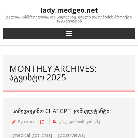
Skip
lady.medgeo.net
to
ქალთა ჯანმრთელობა და სილამაზე. ლალი დათეშიძის პროექტი
content
1996 წლიდან
MONTHLY ARCHIVES:
ᲐᲒᲕᲘᲡᲢᲝ 2025
ᲡᲐᲛᲔᲓᲘᲪᲘᲜᲝ CHATGPT ᲙᲝᲜᲡᲣᲚᲢᲐᲜᲢᲘ
By
man
კატეგორიის გარეშე
[medical_gpt_chat] [post-views]