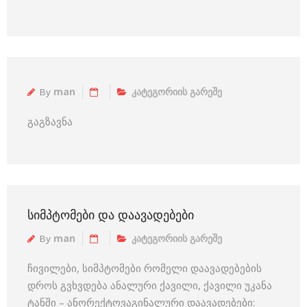
By
man
კატეგორიის გარეშე
გაგზავნა
ᲡᲘᲛᲞᲢᲝᲛᲔᲑᲘ ᲓᲐ ᲓᲐᲐᲕᲐᲓᲔᲑᲔᲑᲘ
By
man
კატეგორიის გარეშე
ჩივილები, სიმპტომები რომელი დაავადებების
დროს გვხვდება ანალური ქავილი, ქავილი უკანა
ტანში – ანორექტოვაგინალური დაავადებები: