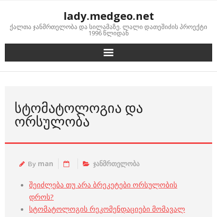
Skip
lady.medgeo.net
to
ქალთა ჯანმრთელობა და სილამაზე. ლალი დათეშიძის პროექტი
content
1996 წლიდან
ᲡᲢᲝᲛᲐᲢᲝᲚᲝᲒᲘᲐ ᲓᲐ
ᲝᲠᲡᲣᲚᲝᲑᲐ
By
man
ჯანმრთელობა
შეიძლება თუ არა ბრეკეტები ორსულობის
დროს?
სტომატოლოგის რეკომენდაციები მომავალ