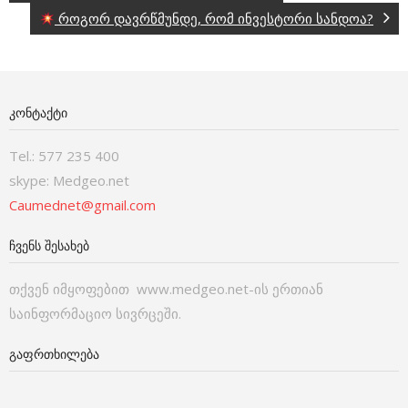
როგორ დავრწმუნდე, რომ ინვესტორი სანდოა?
ᲙᲝᲜᲢᲐᲥᲢᲘ
Tel.: 577 235 400
skype: Medgeo.net
Caumednet@gmail.com
ᲩᲕᲔᲜᲡ ᲨᲔᲡᲐᲮᲔᲑ
თქვენ იმყოფებით www.medgeo.net-ის ერთიან
საინფორმაციო სივრცეში.
ᲒᲐᲤᲠᲗᲮᲘᲚᲔᲑᲐ